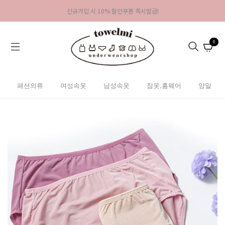
신규가입 시 10% 할인쿠폰 즉시발급!
0
패션의류
여성속옷
남성속옷
잠옷,홈웨어
양말