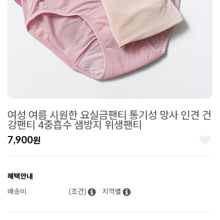
여성 여름 시원한 요실금팬티 통기성 망사 인견 건
강팬티 4중흡수 샘방지 위생팬티
7,900
원
혜택안내
배송비
(조건)
지역별