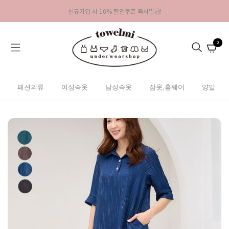
신규가입 시 10% 할인쿠폰 즉시발급!
0
패션의류
여성속옷
남성속옷
잠옷,홈웨어
양말