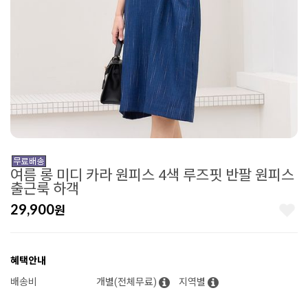
여름 롱 미디 카라 원피스 4색 루즈핏 반팔 원피스
출근룩 하객
29,900
원
혜택안내
배송비
개별(전체무료)
지역별