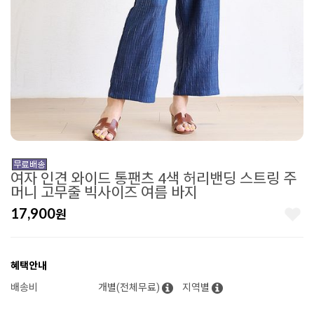
여자 인견 와이드 통팬츠 4색 허리밴딩 스트링 주
머니 고무줄 빅사이즈 여름 바지
17,900
원
혜택안내
배송비
개별(전체무료)
지역별