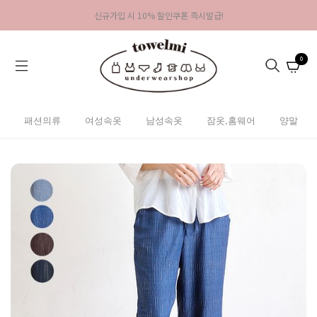
신규가입 시 10% 할인쿠폰 즉시발급!
0
패션의류
여성속옷
남성속옷
잠옷,홈웨어
양말