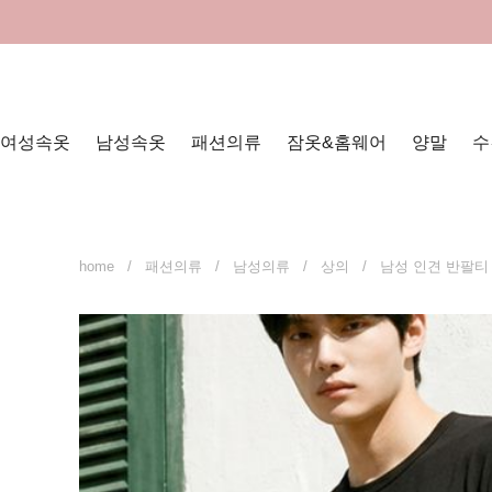
여성속옷
남성속옷
패션의류
잠옷&홈웨어
양말
수
home
/
패션의류
/
남성의류
/
상의
/ 남성 인견 반팔티 