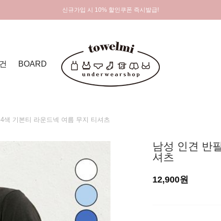
신규가입 시 10% 할인쿠폰 즉시발급!
건
BOARD
4색 기본티 라운드넥 여름 무지 티셔츠
남성 인견 반팔
셔츠
12,900원