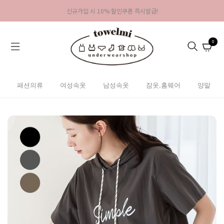
신규가입 시 10% 할인쿠폰 즉시발급!
0
패션의류
여성속옷
남성속옷
잠옷,홈웨어
양말