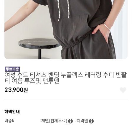
여성 후드 티셔츠 밴딩 누플렉스 레터링 후디 반팔
티 여름 루즈핏 맨투맨
23,900
원
혜택안내
배송비
개별(전체무료)
지역별