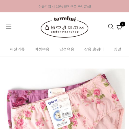
신규가입 시 10% 할인쿠폰 즉시발급!
0
패션의류
여성속옷
남성속옷
잠옷,홈웨어
양말