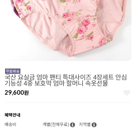
국산 요실금 엄마 팬티 특대사이즈 4장세트 안심
기능성 4중 보호막 엄마 할머니 속옷선물
29,600
원
혜택안내
배송비
개별(전체무료)
지역별