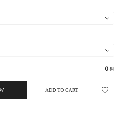
0
원
♡
OW
ADD TO CART