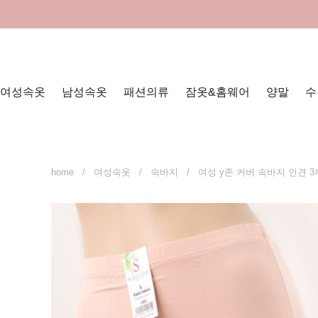
여성속옷
남성속옷
패션의류
잠옷&홈웨어
양말
수
home
/
여성속옷
/
속바지
/ 여성 y존 커버 속바지 인견 3