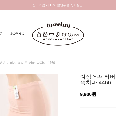
신규가입 시 10% 할인쿠폰 즉시발급!
건
BOARD
부 치마바지 와이존 커버 속치마 4466
여성 Y존 커버
속치마 4466
9,900원