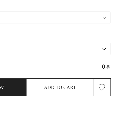
0
원
♡
OW
ADD TO CART