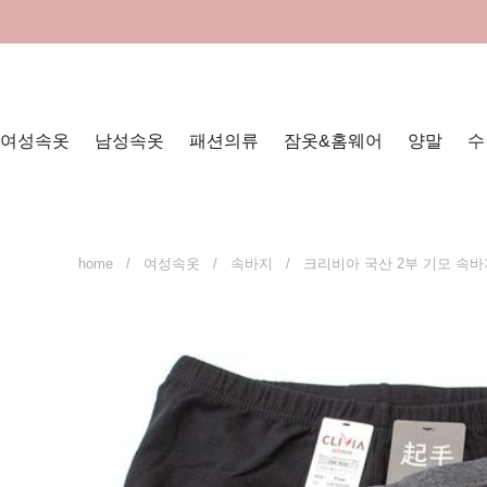
여성속옷
남성속옷
패션의류
잠옷&홈웨어
양말
수
home
/
여성속옷
/
속바지
/ 크리비아 국산 2부 기모 속바지