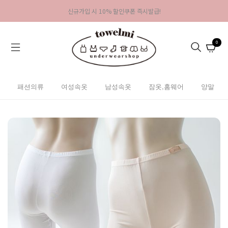
신규가입 시 10% 할인쿠폰 즉시발급!
0
패션의류
여성속옷
남성속옷
잠옷,홈웨어
양말