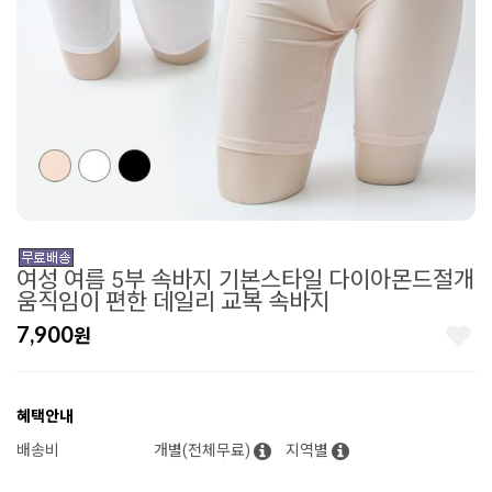
여성 여름 5부 속바지 기본스타일 다이아몬드절개
움직임이 편한 데일리 교복 속바지
7,900
원
혜택안내
배송비
개별(전체무료)
지역별