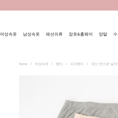
여성속옷
남성속옷
패션의류
잠옷&홈웨어
양말
수
home
/
여성속옷
/
팬티
/
사각팬티
/ 국산 면스판 날개