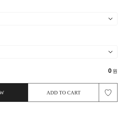
0
원
♡
OW
ADD TO CART