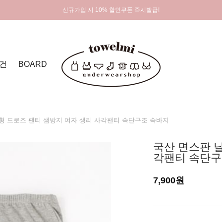
신규가입 시 10% 할인쿠폰 즉시발급!
건
BOARD
형 드로즈 팬티 샘방지 여자 생리 사각팬티 속단구조 속바지
국산 면스판 
각팬티 속단구
7,900원