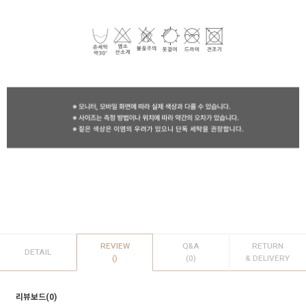
REVIEW
Q&A
RETURN
DETAIL
()
(0)
& DELIVERY
리뷰보드(0)