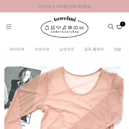
신규가입 시 10% 할인쿠폰 즉시발급!
0
패션의류
여성속옷
남성속옷
잠옷,홈웨어
양말