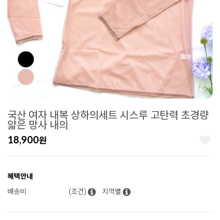
국산 여자 내복 상하의세트 시스루 고탄력 초경량
얇은 망사 내의
18,900
원
혜택안내
배송비
(조건)
지역별