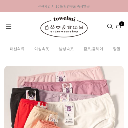
신규가입 시 10% 할인쿠폰 즉시발급!
0
패션의류
여성속옷
남성속옷
잠옷,홈웨어
양말