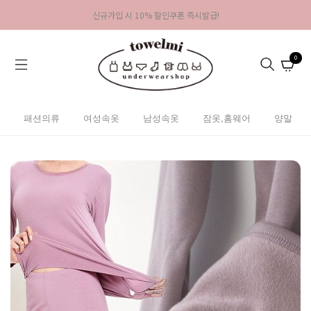
신규가입 시 10% 할인쿠폰 즉시발급!
0
패션의류
여성속옷
남성속옷
잠옷,홈웨어
양말