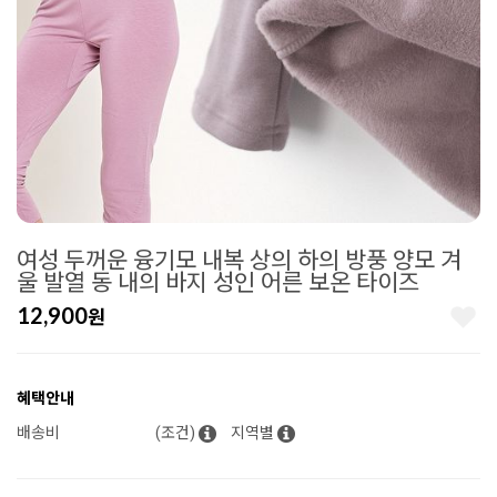
여성 두꺼운 융기모 내복 상의 하의 방풍 양모 겨
울 발열 동 내의 바지 성인 어른 보온 타이즈
12,900
원
혜택안내
배송비
(조건)
지역별