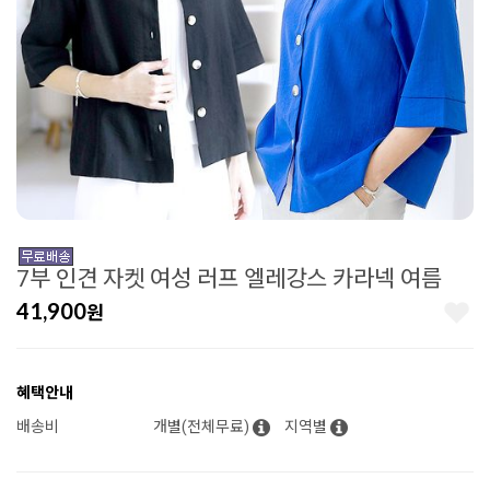
7부 인견 자켓 여성 러프 엘레강스 카라넥 여름
41,900
원
혜택안내
배송비
개별(전체무료)
지역별