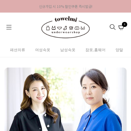
신규가입 시 10% 할인쿠폰 즉시발급!
0
패션의류
여성속옷
남성속옷
잠옷,홈웨어
양말