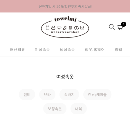
신규가입 시 10% 할인쿠폰 즉시발급!
0
패션의류
여성속옷
남성속옷
잠옷,홈웨어
양말
여성속옷
팬티
브라
속바지
런닝/캐미솔
보정속옷
내복