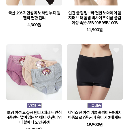
국산 296 자연섬유 노라인 누디 햄
인견 쿨 집업브라 편한 노와이어 앞
팬티 편한 팬티
지퍼 브라 홑겹 빅사이즈 여름 풀컵
여성 속옷 85B 90B 95B 100B
4,300원
11,900원
보엠 여성 요실금 팬티 3매세트 안심
제임스딘 여성 여름 속치마+속바지
4중원단 빨아입는 면 에티켓 팬티 엄
이중으로 Y존 커버 속바지 2매 세트
마 할머니 노인 위생
19,900원