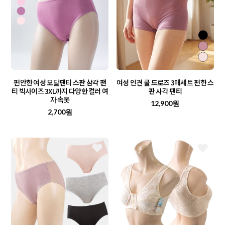
편안한 여성 모달팬티 스판 삼각 팬
여성 인견 쿨 드로즈 3매세트 편한 스
티 빅사이즈 3XL까지 다양한 컬러 여
판 사각 팬티
자 속옷
12,900원
2,700원