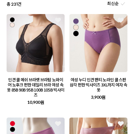
총
건
231
인견 쿨 메쉬 브라렛 브라탑 노와이
여성 누디 인견 팬티 노라인 쿨 스판
어 노후크 편한 데일리 브라 여성 속
삼각 편한 빅사이즈 3XL까지 여자 속
옷 85B 90B 95B 100B 105B 빅사이
옷
즈
3,900원
10,900원