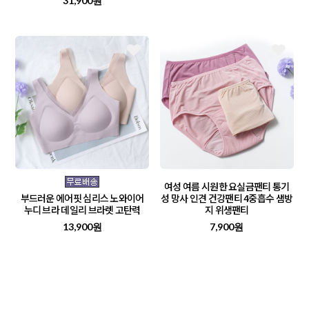
31,900원
여성 여름 시원한 요실금팬티 통기
부드러운 에어핏 심리스 노와이어
성 망사 인견 건강팬티 4중흡수 샘방
누디 브라 데일리 브라렛 고탄력
지 위생팬티
13,900원
7,900원