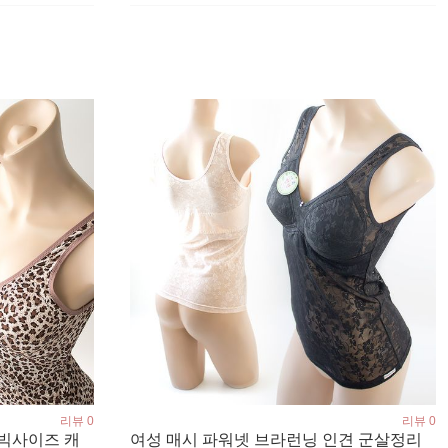
리뷰 0
리뷰 0
 빅사이즈 캐
여성 매시 파워넷 브라런닝 인견 군살정리