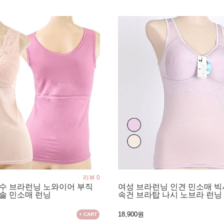
리뷰 0
자수 브라런닝 노와이어 부직
여성 브라런닝 인견 민소매 
솔 민소매 런닝
속건 브라탑 나시 노브라 런닝
18,900원
+ CART