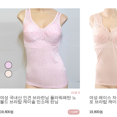
리뷰 0
여성 국내산 인견 브라런닝 플라워패턴 노
여성 레이스 
몰드 브라탑 캐미솔 민소매 런닝
포 브라탑 캐미
19,800원
19,800원
+ CART