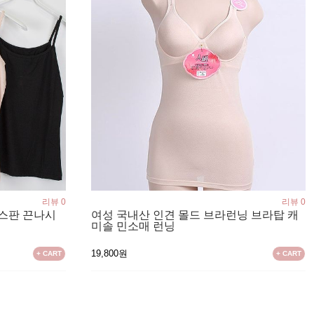
리뷰 0
리뷰 0
 스판 끈나시
여성 국내산 인견 몰드 브라런닝 브라탑 캐
미솔 민소매 런닝
19,800원
+ CART
+ CART