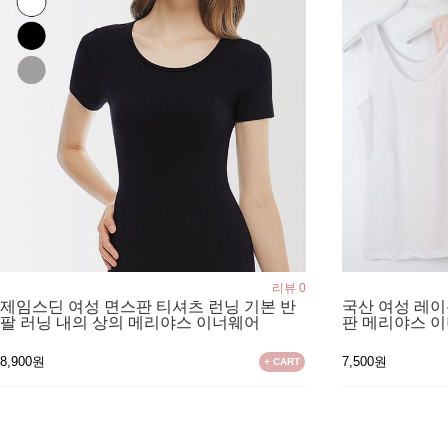
리뷰 0
제임스딘 여성 면스판 티셔츠 런닝 기본 반
국산 여성 레이
팔 러닝 내의 상의 메리야스 이너웨어
판 메리야스 
8,900원
7,500원
+ CART