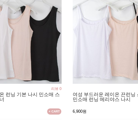
리뷰 0
온 런닝 기본 나시 민소매 스
여성 부드러운 레이온 끈런닝
이너
민소매 런닝 메리야스 나시
6,900원
+ CART