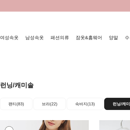
여성속옷
남성속옷
패션의류
잠옷&홈웨어
양말
수
런닝/캐미솔
팬티(83)
브라(22)
속바지(13)
런닝/캐미솔