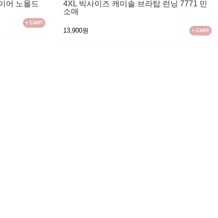
와이어 노몰드
4XL 빅사이즈 캐미솔 브라탑 런닝 7771 민
소매
+ CART
13,900원
+ CART