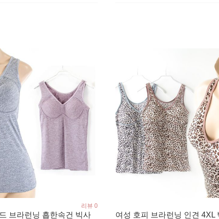
리뷰 0
몰드 브라런닝 흡한속건 빅사
여성 호피 브라런닝 인견 4XL