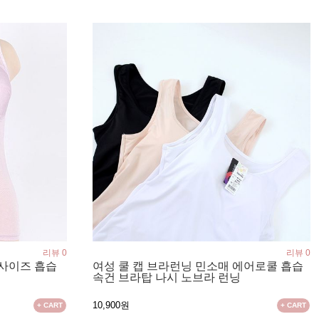
리뷰 0
리뷰 0
빅사이즈 흡습
여성 쿨 캡 브라런닝 민소매 에어로쿨 흡습
속건 브라탑 나시 노브라 런닝
10,900원
+ CART
+ CART