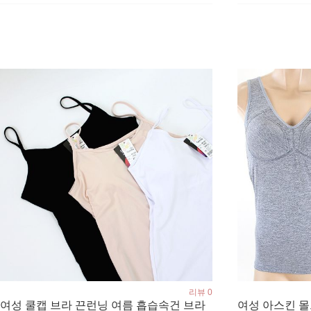
리뷰 0
여성 쿨캡 브라 끈런닝 여름 흡습속건 브라
여성 아스킨 