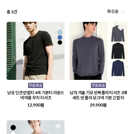
총
건
3
남성 인견 반팔티 4색 기본티 라운드
남자 겨울 기모 반목폴라 티셔츠 3매
넥 여름 무지 티셔츠
세트 반 폴라 모크넥 기본 긴팔 티
12,900원
29,900원