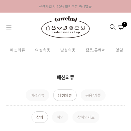
신규가입 시 10% 할인쿠폰 즉시발급!
0
패션의류
여성속옷
남성속옷
잠옷,홈웨어
양말
패션의류
여성의류
남성의류
공용/커플
상의
하의
상하의세트