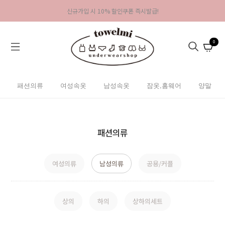
신규가입 시 10% 할인쿠폰 즉시발급!
0
패션의류
여성속옷
남성속옷
잠옷,홈웨어
양말
패션의류
여성의류
남성의류
공용/커플
상의
하의
상하의세트