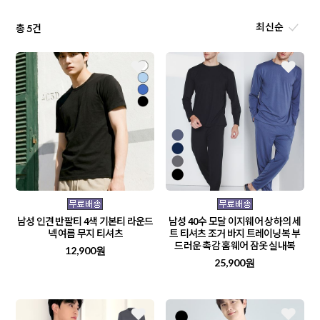
총
건
5
남성 인견 반팔티 4색 기본티 라운드
남성 40수 모달 이지웨어 상하의 세
넥 여름 무지 티셔츠
트 티셔츠 조거 바지 트레이닝복 부
드러운 촉감 홈웨어 잠옷 실내복
12,900원
25,900원