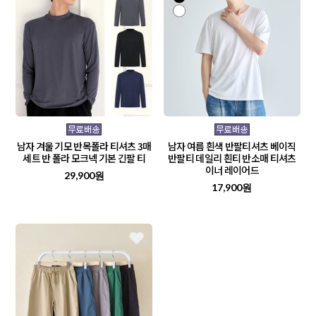
남자 겨울 기모 반목폴라 티셔츠 3매
남자 여름 흰색 반팔티셔츠 베이직
세트 반 폴라 모크넥 기본 긴팔 티
반팔티 데일리 흰티 반소매 티셔츠
이너 레이어드
29,900원
17,900원