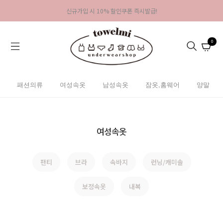
신규가입 시 10% 할인쿠폰 즉시발급!
0
패션의류
여성속옷
남성속옷
잠옷,홈웨어
양말
여성속옷
팬티
브라
속바지
런닝/캐미솔
보정속옷
내복