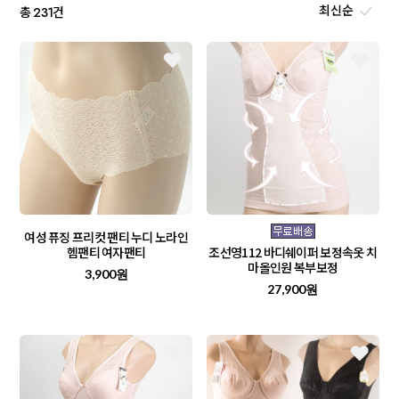
총
건
231
여성 퓨징 프리컷 팬티 누디 노라인
헴팬티 여자팬티
조선영112 바디쉐이퍼 보정속옷 치
마올인원 복부보정
3,900원
27,900원