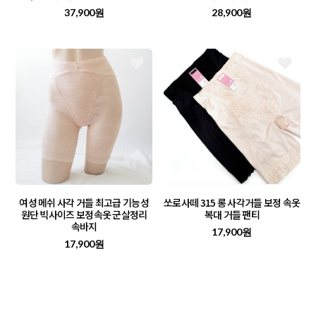
37,900원
28,900원
여성 메쉬 사각 거들 최고급 기능성
쏘로사떼 315 롱 사각거들 보정 속옷
원단 빅사이즈 보정속옷 군살정리
복대 거들 팬티
속바지
17,900원
17,900원