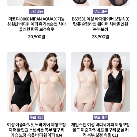
미코디 8008 MIPAN AQUA X 기능
BS9531 여성 바디쉐이퍼 보정속옷
성원단 바디쉐이퍼 유기농순면 치마
란쥬 슬림라인 쉐이퍼 치마올인원
올인원 란쥬 보정속옷
복부보정
20,900원
28,900원
여성 이중파워넷 노와이어 체형보정
제임스딘 여성 바디쉐이퍼 체형보정
지퍼 올인원 스냅버튼 복부 옆구리
몰드 이중 파워네트 옆구리 군살 허
가슴 보정 속옷 바디 쉐이퍼 034
리 복부 보정 속옷 031