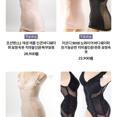
조선영111 여성 여름 인견 바디쉐이
미코디 9008 노와이어 바디쉐이퍼
퍼 보정속옷 치마올인원 복부보정
유기농순면 치마올인원 란쥬 보정속
옷
28,900원
22,900원