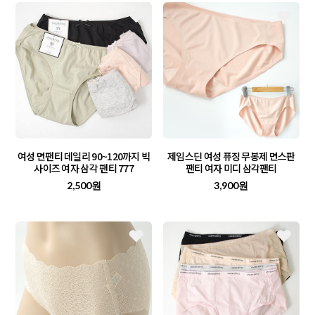
여성 면팬티 데일리 90~120까지 빅
제임스딘 여성 퓨징 무봉제 면스판
사이즈 여자 삼각 팬티 777
팬티 여자 미디 삼각팬티
2,500원
3,900원