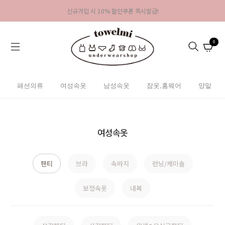
신규가입 시 10% 할인쿠폰 즉시발급!
0
패션의류
여성속옷
남성속옷
잠옷,홈웨어
양말
여성속옷
팬티
브라
속바지
런닝/캐미솔
보정속옷
내복