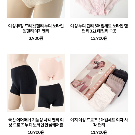
여성 퓨징 프리컷 팬티 누디 노라인
여성 누디 팬티 5매입세트 노라인 햄
헴팬티 여자팬티
팬티 321 데일리 속옷
3,900원
13,900원
국산 에어매쉬 기능성 사각 팬티 여
이지 여성 드로즈 3매입세트 여자 사
성 드로즈 누디 노라인 안심케어존
각 팬티
10,900원
11,900원