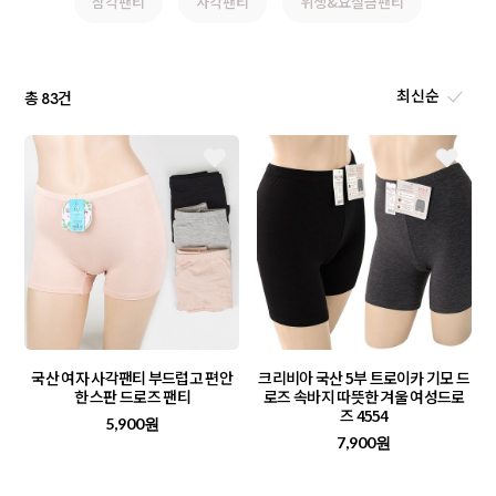
삼각팬티
사각팬티
위생&요실금팬티
총
건
83
국산 여자 사각팬티 부드럽고 편안
크리비아 국산 5부 트로이카 기모 드
한 스판 드로즈 팬티
로즈 속바지 따뜻한 겨울 여성드로
즈 4554
5,900원
7,900원