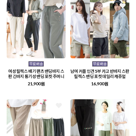
여성 릴렉스 배기 팬츠 밴딩바지 스
남여 커플 인견 5부 카고 반바지 스판
판 긴바지 통기성 밴딩 포켓 주머니
릴렉스 밴딩 포켓 데일리 캐쥬얼
21,900원
16,900원