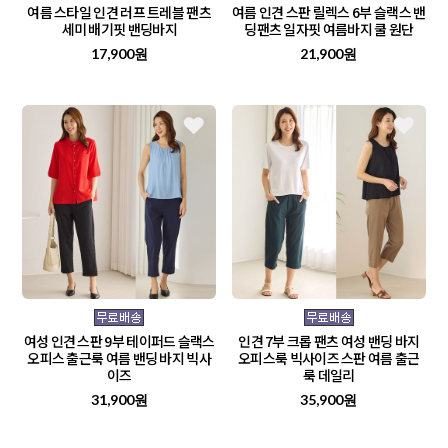
여름 스타일 인견 러프 트레블 팬츠
여름 인견 스판 릴렉스 6부 슬랙스 밴
세미 배기핏 밴딩바지
딩팬츠 일자핏 여름바지 쿨 원단
17,900원
21,900원
여성 인견 스판 9부 테이퍼드 슬랙스
인견 7부 크롭 팬츠 여성 밴딩 바지
오피스 출근룩 여름 밴딩 바지 빅사
오피스룩 빅사이즈 스판 여름 출근
이즈
룩 데일리
31,900원
35,900원