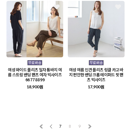
여성 와이드 플리츠 일자 통바지 여
여성 여름 인견 플리츠 링클 카고 바
름 스트링 밴딩 팬츠 여자 빅사이즈
지 편안한 밴딩 크롭 테이퍼드 핏 팬
66 77 88 99
츠 빅사이즈
18,900원
17,900원
7
8
9