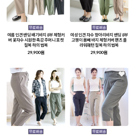
여름 인견 밴딩 배기바지 8부 체형커
여성 인견 자수 항아리바지 밴딩 8부
버 꽃자수 시원한 촉감 주머니 포켓
고쟁이 몸빼 바지 체형커버 팬츠 플
절복 하의 법복
라워패턴 절복 하의 법복
29,900원
29,900원