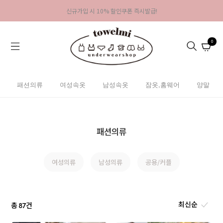
신규가입 시 10% 할인쿠폰 즉시발급!
0
패션의류
여성속옷
남성속옷
잠옷,홈웨어
양말
패션의류
여성의류
남성의류
공용/커플
총
건
87