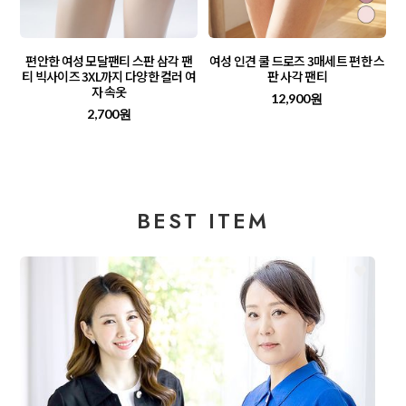
편안한 여성 모달팬티 스판 삼각 팬
여성 인견 쿨 드로즈 3매세트 편한 스
티 빅사이즈 3XL까지 다양한 컬러 여
판 사각 팬티
자 속옷
12,900원
2,700원
BEST ITEM