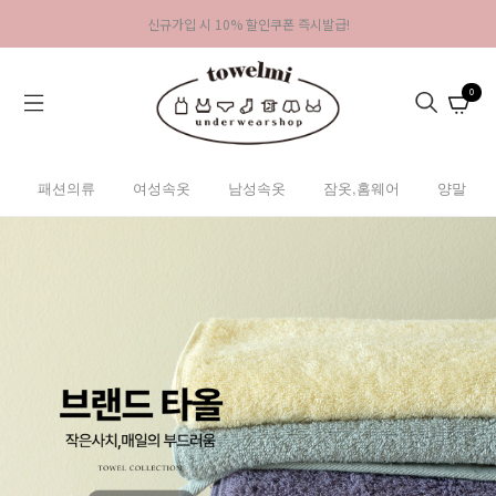
신규가입 시 10% 할인쿠폰 즉시발급!
0
패션의류
여성속옷
남성속옷
잠옷,홈웨어
양말