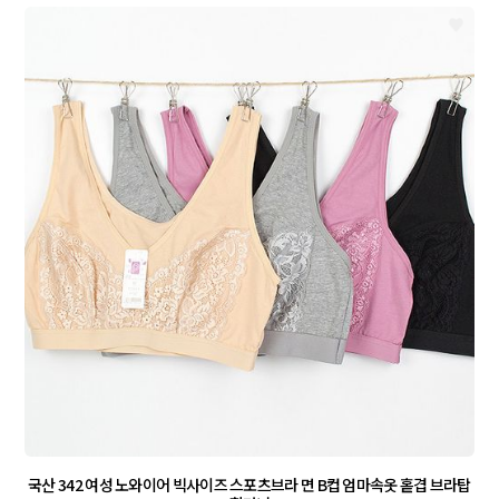
국산 342 여성 노와이어 빅사이즈 스포츠브라 면 B컵 엄마속옷 홑겹 브라탑