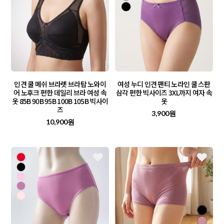
인견 쿨 메쉬 브라렛 브라탑 노와이
여성 누디 인견 팬티 노라인 쿨 스판
어 노후크 편한 데일리 브라 여성 속
삼각 편한 빅사이즈 3XL까지 여자 속
옷 85B 90B 95B 100B 105B 빅사이
옷
즈
3,900원
10,900원