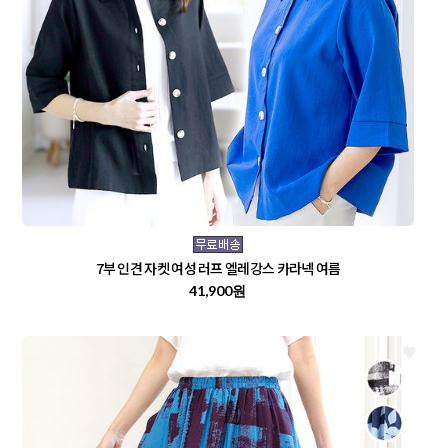
7부 인견 자켓 여성 러프 엘레강스 카라넥 여름
41,900원